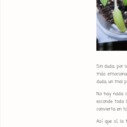
Sin duda, por 
más emocionant
duda, un mal p
No hay nada c
esconde toda l
convierta en to
Así que sí, l