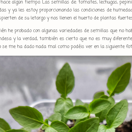
ace algún tiempo. Las semillas de: tomates, lechugas, pepinill
as y ya les estoy proporcionando las condiciones de humed
pierten de su letargo y nos llenen el huerto de plantas fuerte
én he probado con algunas variedades de semillas que no hab
ndesa y la verdad, también es cierto que no es muy diferente
o se me ha dado nada mal como podéis ver en la siguiente fot