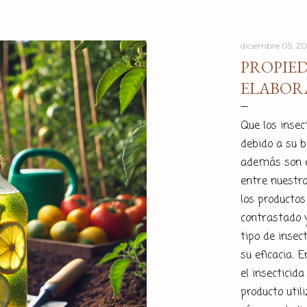
diciembre 05, 2
PROPIED
ELABOR
Que los insec
debido a su 
además son e
entre nuestro
los productos
contrastado y
tipo de insec
su eficacia..
el insecticid
producto util