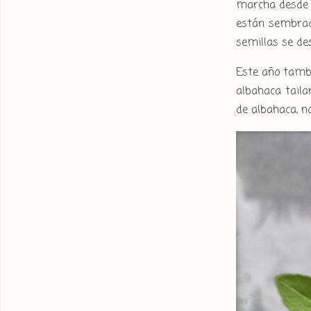
marcha desde h
están sembrad
semillas se des
Este año tambi
albahaca taila
de albahaca, n