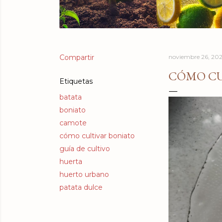
Compartir
noviembre 26, 20
CÓMO CU
Etiquetas
batata
boniato
camote
cómo cultivar boniato
guía de cultivo
huerta
huerto urbano
patata dulce