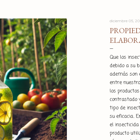
diciembre 05, 2
PROPIED
ELABOR
Que los insec
debido a su 
además son e
entre nuestro
los productos
contrastado y
tipo de insec
su eficacia..
el insecticid
producto util