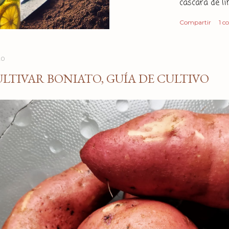
cáscara de l
económica y e
Compartir
1 c
insecticida? 
componentes 
Por un lado t
20
principalmen
LTIVAR BONIATO, GUÍA DE CULTIVO
propiedades r
en los cítrico
sistemas nervi