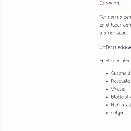
Cosecha
Por norma gene
en el lugar def
a amarillear.
Enfermedades
Puede ser afe
Gusano d
Rosquilla
Virosis
Blackrot 
Nematod
pulgón