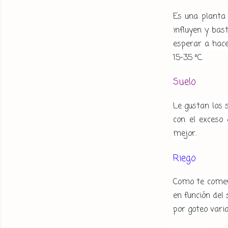
Es una planta
influyen y bas
esperar a hac
15-35 ºC.
Suelo
Le gustan los 
con el exceso 
mejor.
Riego
Como te coment
en función del 
por goteo vari