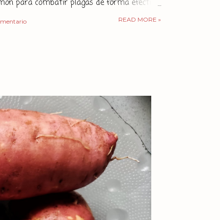
imón para combatir plagas de forma efectiva,
cológica. ¿Por qué el limón actúa como
READ MORE »
omentario
La cáscara de limón, contiene varios
que contribuyen a su capacidad insecticida.
enemos los aceites esenciales,
te el limoneno , un compuesto con
epelentes e insecticidas que está presente
s. El limoneno actúa interfiriendo con los
o...