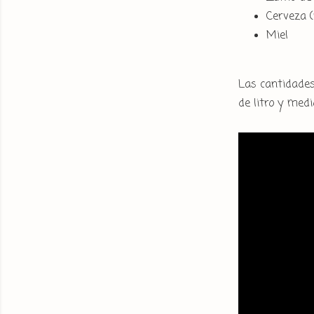
Cerveza (
Miel
Las cantidades 
de litro y medi