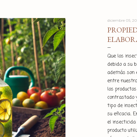
diciembre 05, 2
PROPIED
ELABOR
Que los insec
debido a su 
además son e
entre nuestro
los productos
contrastado y
tipo de insec
su eficacia..
el insecticid
producto util