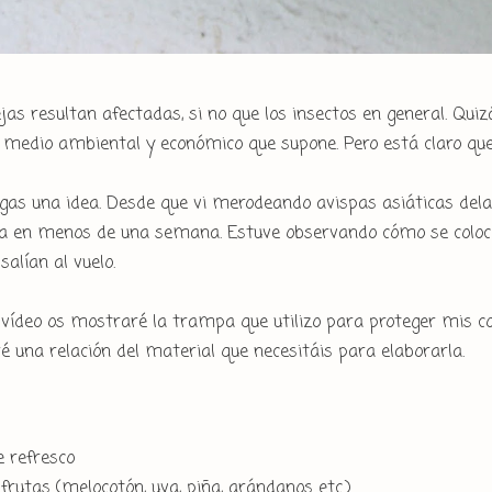
jas resultan afectadas, si no que los insectos en general. Qui
 medio ambiental y económico que supone. Pero está claro que 
gas una idea. Desde que vi merodeando avispas asiáticas del
ía en menos de una semana. Estuve observando cómo se coloc
salían al vuelo.
e vídeo os mostraré la trampa que utilizo para proteger mis co
é una relación del material que necesitáis para elaborarla.
e refresco
rutas (melocotón, uva, piña, arándanos etc.)