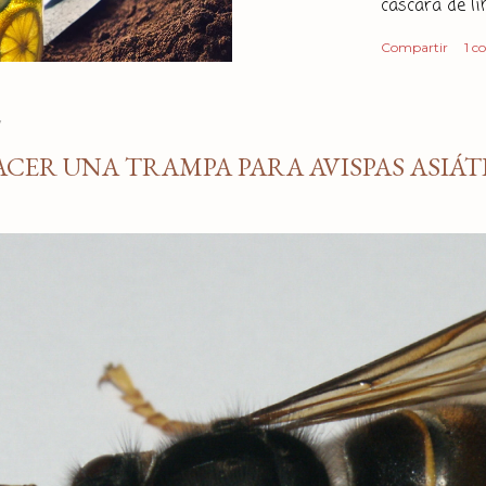
cáscara de l
económica y e
Compartir
1 c
insecticida? 
componentes 
Por un lado t
7
principalmen
CER UNA TRAMPA PARA AVISPAS ASIÁT
propiedades r
en los cítrico
sistemas nervi