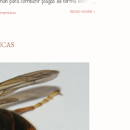
imón para combatir plagas de forma efectiva,
cológica. ¿Por qué el limón actúa como
READ MORE »
omentario
La cáscara de limón, contiene varios
que contribuyen a su capacidad insecticida.
enemos los aceites esenciales,
te el limoneno , un compuesto con
ICAS
epelentes e insecticidas que está presente
s. El limoneno actúa interfiriendo con los
o...