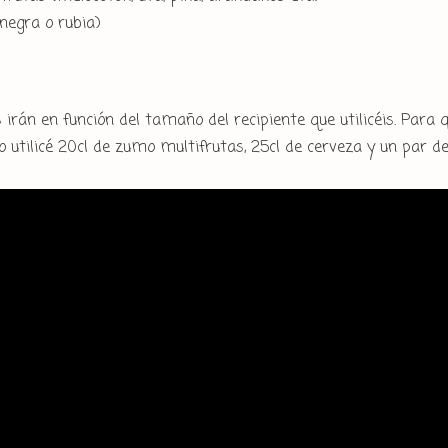
negra o rubia)
irán en función del tamaño del recipiente que utilicéis. Para 
o utilicé 20cl de zumo multifrutas, 25cl de cerveza y un par d