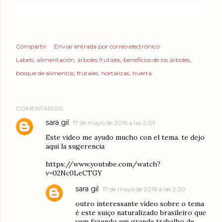
Compartir
Enviar entrada por correo electrónico
Labels:
alimentación
árboles frutales
beneficios de los árboles
bosque de alimentos
frutales
hortalizas
huerta
COMENTARIOS
sara gil
17 de mayo de 2016 a las 2:09
Este video me ayudo mucho con el tema. te dejo
aqui la sugerencia
https://www.youtube.com/watch?
v=02Nc0LeCTGY
sara gil
17 de mayo de 2016 a las 2:20
outro interessante vídeo sobre o tema
é este suiço naturalizado brasileiro que
vem fazendo um grande trabalho de