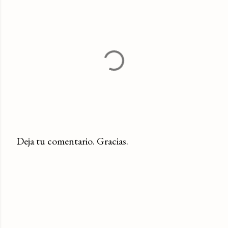
Deja tu comentario. Gracias.
P
u
b
l
i
c