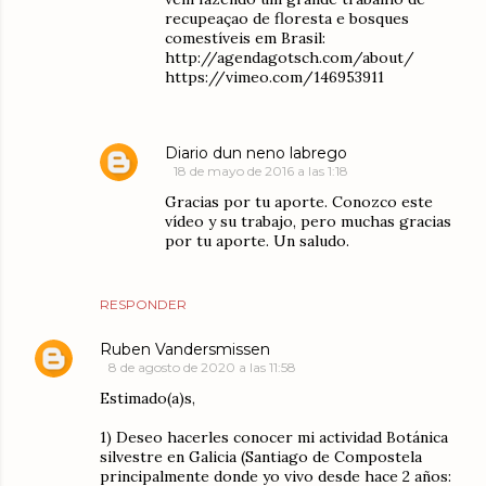
recupeaçao de floresta e bosques
comestíveis em Brasil:
http://agendagotsch.com/about/
https://vimeo.com/146953911
Diario dun neno labrego
18 de mayo de 2016 a las 1:18
Gracias por tu aporte. Conozco este
vídeo y su trabajo, pero muchas gracias
por tu aporte. Un saludo.
RESPONDER
Ruben Vandersmissen
8 de agosto de 2020 a las 11:58
Estimado(a)s,
1) Deseo hacerles conocer mi actividad Botánica
silvestre en Galicia (Santiago de Compostela
principalmente donde yo vivo desde hace 2 años: