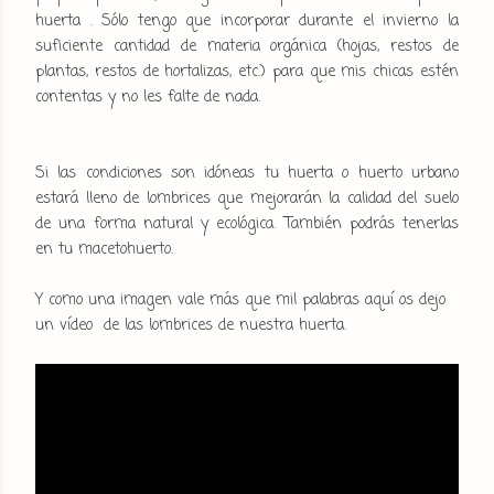
huerta . Sólo tengo que incorporar durante el invierno la
suficiente cantidad de materia orgánica (hojas, restos de
plantas, restos de hortalizas, etc.) para que mis chicas estén
contentas y no les falte de nada.
Si las condiciones son idóneas tu huerta o huerto urbano
estará lleno de lombrices que mejorarán la calidad del suelo
de una forma natural y ecológica. También podrás tenerlas
en tu macetohuerto.
Y como una imagen vale más que mil palabras aquí os dejo
un vídeo de las lombrices de nuestra huerta.