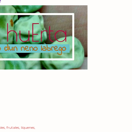
e
les
frutales
líquenes