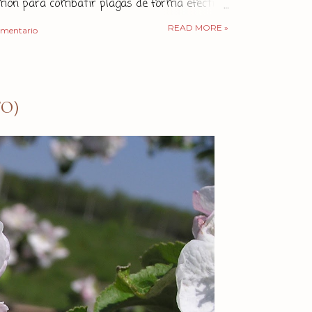
imón para combatir plagas de forma efectiva,
cológica. ¿Por qué el limón actúa como
READ MORE »
omentario
La cáscara de limón, contiene varios
que contribuyen a su capacidad insecticida.
enemos los aceites esenciales,
te el limoneno , un compuesto con
O)
epelentes e insecticidas que está presente
s. El limoneno actúa interfiriendo con los
o...