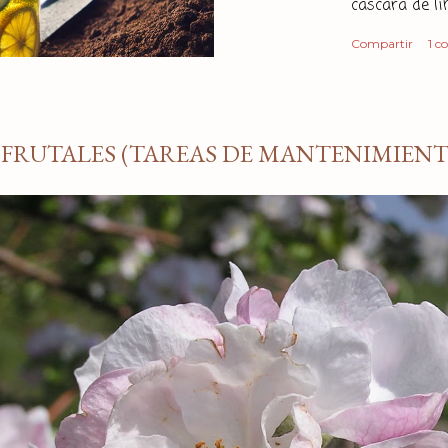
cáscara de l
económica y e
Compartir
1 c
insecticida? 
componentes 
Por un lado t
principalmen
 FRUTALES (TAREAS DE MANTENIMIENT
propiedades r
en los cítrico
sistemas nervi