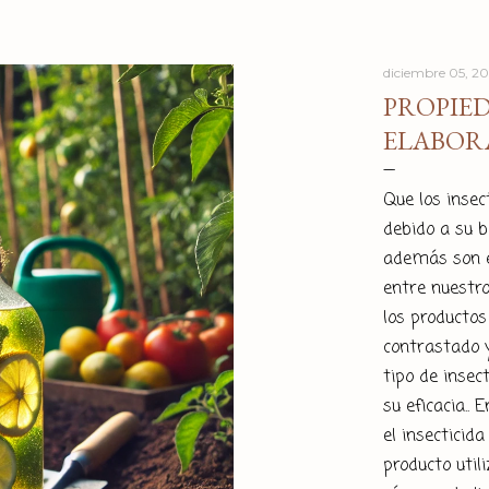
diciembre 05, 2
PROPIED
ELABOR
Que los insec
debido a su 
además son e
entre nuestro
los productos
contrastado y
tipo de insec
su eficacia..
el insecticid
producto util