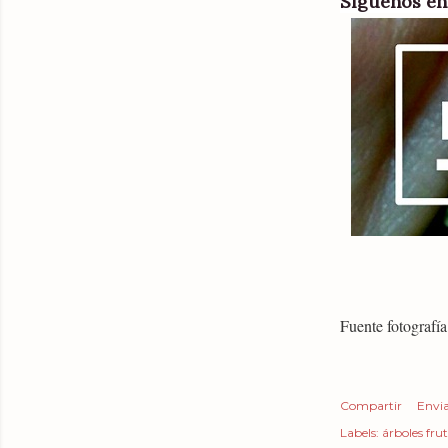
Síguenos
e
Fuente fotografí
Compartir
Envia
Labels:
árboles frut